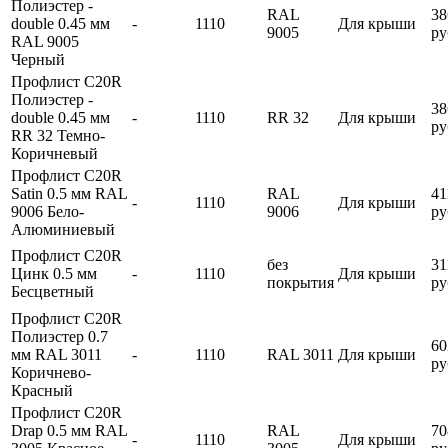
Полиэстер -
RAL
38
double 0.45 мм
-
1110
Для крыши
9005
ру
RAL 9005
Черный
Профлист С20R
Полиэстер -
38
double 0.45 мм
-
1110
RR 32
Для крыши
ру
RR 32 Темно-
Коричневый
Профлист С20R
Satin 0.5 мм RAL
RAL
41
-
1110
Для крыши
9006 Бело-
9006
ру
Алюминиевый
Профлист С20R
без
31
Цинк 0.5 мм
-
1110
Для крыши
покрытия
ру
Бесцветный
Профлист С20R
Полиэстер 0.7
60
мм RAL 3011
-
1110
RAL 3011
Для крыши
ру
Коричнево-
Красный
Профлист С20R
Drap 0.5 мм RAL
RAL
70
-
1110
Для крыши