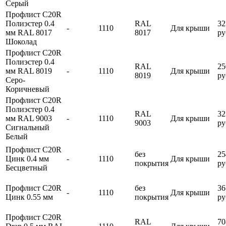
Серый
Профлист С20R
Полиэстер 0.4
RAL
32
-
1110
Для крыши
мм RAL 8017
8017
ру
Шоколад
Профлист С20R
Полиэстер 0.4
RAL
25
мм RAL 8019
-
1110
Для крыши
8019
ру
Серо-
Коричневый
Профлист С20R
Полиэстер 0.4
RAL
32
мм RAL 9003
-
1110
Для крыши
9003
ру
Сигнальный
Белый
Профлист С20R
без
25
Цинк 0.4 мм
-
1110
Для крыши
покрытия
ру
Бесцветный
Профлист С20R
без
36
-
1110
Для крыши
Цинк 0.55 мм
покрытия
ру
Профлист С20R
RAL
70