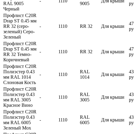
-
1110
Для крыши
RAL 9005
9005
ру
Черный
Профлист С20R
Drap ST 0.45 мм
47
RR 32 (серо-
-
1110
RR 32
Для крыши
ру
зеленый) Серо-
Зеленый
Профлист С20R
Drap ST 0.45 мм
47
-
1110
RR 32
Для крыши
RR 32 Темно-
ру
Коричневый
Профлист С20R
Полиэстер 0.43
RAL
43
-
1110
Для крыши
мм RAL 1014
1014
ру
Слоновая Кость
Профлист С20R
Полиэстер 0.43
RAL
43
-
1110
Для крыши
мм RAL 3005
3005
ру
Красное Вино
Профлист С20R
Полиэстер 0.43
RAL
43
-
1110
Для крыши
мм RAL 6005
6005
ру
Зеленый Мох