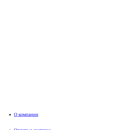
Цемент
Раствор
Раствор
Кладочный раствор
Нерудные материалы
Песок
Щебень
Нерудные материалы
Вторичка
Грунт
Асфальт
Керамзит
Прочие материалы
Керамоблок
Противогололедные реагенты
Кирпич
О компании