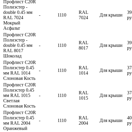
Профлист С20R
Полиэстер -
double 0.45 мм
RAL
39
-
1110
Для крыши
RAL 7024
7024
ру
Мокрый
Асфальт
Профлист С20R
Полиэстер -
RAL
39
double 0.45 мм
-
1110
Для крыши
8017
ру
RAL 8017
Шоколад
Профлист С20R
Полиэстер 0.45
RAL
37
-
1110
Для крыши
мм RAL 1014
1014
ру
Слоновая Кость
Профлист С20R
Полиэстер 0.45
RAL
37
мм RAL 1015
-
1110
Для крыши
1015
ру
Светлая
Слоновая Кость
Профлист С20R
Полиэстер 0.45
RAL
40
-
1110
Для крыши
мм RAL 2004
2004
ру
Оранжевый