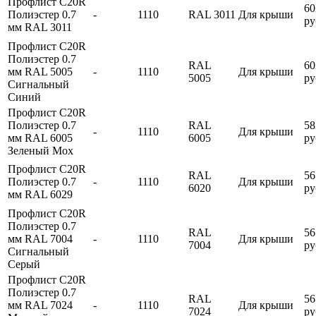
Профлист С20R
60
Полиэстер 0.7
-
1110
RAL 3011
Для крыши
ру
мм RAL 3011
Профлист С20R
Полиэстер 0.7
RAL
60
мм RAL 5005
-
1110
Для крыши
5005
ру
Сигнальный
Синий
Профлист С20R
Полиэстер 0.7
RAL
58
-
1110
Для крыши
мм RAL 6005
6005
ру
Зеленый Мох
Профлист С20R
RAL
56
Полиэстер 0.7
-
1110
Для крыши
6020
ру
мм RAL 6029
Профлист С20R
Полиэстер 0.7
RAL
56
мм RAL 7004
-
1110
Для крыши
7004
ру
Сигнальный
Серый
Профлист С20R
Полиэстер 0.7
RAL
56
мм RAL 7024
-
1110
Для крыши
7024
ру