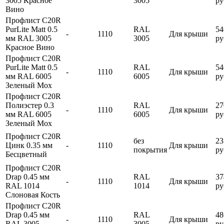
3005 Красное
3005
ру
Вино
Профлист С20R
PurLite Matt 0.5
RAL
54
-
1110
Для крыши
мм RAL 3005
3005
ру
Красное Вино
Профлист С20R
PurLite Matt 0.5
RAL
54
-
1110
Для крыши
мм RAL 6005
6005
ру
Зеленый Мох
Профлист С20R
Полиэстер 0.3
RAL
27
-
1110
Для крыши
мм RAL 6005
6005
ру
Зеленый Мох
Профлист С20R
без
23
Цинк 0.35 мм
-
1110
Для крыши
покрытия
ру
Бесцветный
Профлист С20R
Drap 0.45 мм
RAL
37
-
1110
Для крыши
RAL 1014
1014
ру
Слоновая Кость
Профлист С20R
Drap 0.45 мм
RAL
48
-
1110
Для крыши
RAL 3005
3005
ру