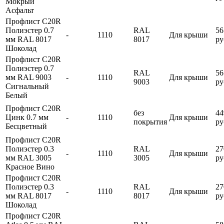
Мокрый
Асфальт
Профлист С20R
Полиэстер 0.7
RAL
56
-
1110
Для крыши
мм RAL 8017
8017
ру
Шоколад
Профлист С20R
Полиэстер 0.7
RAL
56
мм RAL 9003
-
1110
Для крыши
9003
ру
Сигнальный
Белый
Профлист С20R
без
44
Цинк 0.7 мм
-
1110
Для крыши
покрытия
ру
Бесцветный
Профлист С20R
Полиэстер 0.3
RAL
27
-
1110
Для крыши
мм RAL 3005
3005
ру
Красное Вино
Профлист С20R
Полиэстер 0.3
RAL
27
-
1110
Для крыши
мм RAL 8017
8017
ру
Шоколад
Профлист С20R