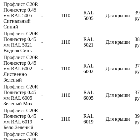
Профлист С20R
Полиэстер 0.45
RAL
39
мм RAL 5005
-
1110
Для крыши
5005
ру
Сигнальный
Синий
Профлист С20R
Полиэстер 0.45
RAL
38
-
1110
Для крыши
мм RAL 5021
5021
ру
Водная Синь
Профлист С20R
Полиэстер 0.45
RAL
37
мм RAL 6002
-
1110
Для крыши
6002
ру
Лиственно-
Зеленый
Профлист С20R
Полиэстер 0.45
RAL
37
-
1110
Для крыши
мм RAL 6005
6005
ру
Зеленый Мох
Профлист С20R
Полиэстер 0.45
RAL
39
-
1110
Для крыши
мм RAL 6019
6019
ру
Бело-Зеленый
Профлист С20R
Полиэстер 0.45