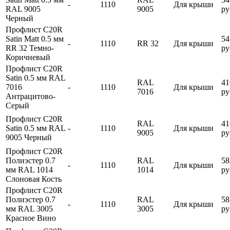
-
1110
Для крыши
RAL 9005
9005
ру
Черный
Профлист С20R
Satin Matt 0.5 мм
54
-
1110
RR 32
Для крыши
RR 32 Темно-
ру
Коричневый
Профлист С20R
Satin 0.5 мм RAL
RAL
41
7016
-
1110
Для крыши
7016
ру
Антрацитово-
Серый
Профлист С20R
RAL
41
Satin 0.5 мм RAL
-
1110
Для крыши
9005
ру
9005 Черный
Профлист С20R
Полиэстер 0.7
RAL
58
-
1110
Для крыши
мм RAL 1014
1014
ру
Слоновая Кость
Профлист С20R
Полиэстер 0.7
RAL
58
-
1110
Для крыши
мм RAL 3005
3005
ру
Красное Вино