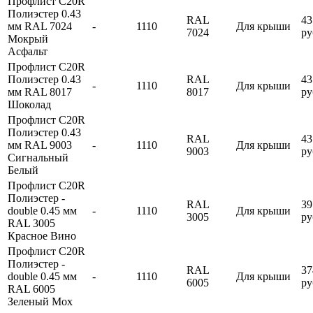
Профлист С20R
Полиэстер 0.43
RAL
43
мм RAL 7024
-
1110
Для крыши
7024
ру
Мокрый
Асфальт
Профлист С20R
Полиэстер 0.43
RAL
43
-
1110
Для крыши
мм RAL 8017
8017
ру
Шоколад
Профлист С20R
Полиэстер 0.43
RAL
43
мм RAL 9003
-
1110
Для крыши
9003
ру
Сигнальный
Белый
Профлист С20R
Полиэстер -
RAL
39
double 0.45 мм
-
1110
Для крыши
3005
ру
RAL 3005
Красное Вино
Профлист С20R
Полиэстер -
RAL
37
double 0.45 мм
-
1110
Для крыши
6005
ру
RAL 6005
Зеленый Мох