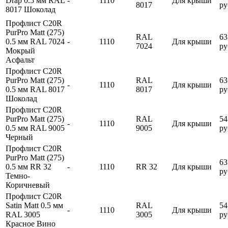
Drap 0.5 мм RAL
-
1110
Для крыши
8017
ру
8017 Шоколад
Профлист С20R
PurPro Matt (275)
RAL
63
0.5 мм RAL 7024
-
1110
Для крыши
7024
ру
Мокрый
Асфальт
Профлист С20R
PurPro Matt (275)
RAL
63
-
1110
Для крыши
0.5 мм RAL 8017
8017
ру
Шоколад
Профлист С20R
PurPro Matt (275)
RAL
54
-
1110
Для крыши
0.5 мм RAL 9005
9005
ру
Черный
Профлист С20R
PurPro Matt (275)
63
0.5 мм RR 32
-
1110
RR 32
Для крыши
ру
Темно-
Коричневый
Профлист С20R
Satin Matt 0.5 мм
RAL
54
-
1110
Для крыши
RAL 3005
3005
ру
Красное Вино