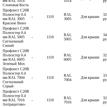
мм RAL 1014
1014
ру
Слоновая Кость
Профлист С20R
Полиэстер 0.4
RAL
32
-
1110
Для крыши
мм RAL 3005
3005
ру
Красное Вино
Профлист С20R
Полиэстер 0.4
RAL
34
мм RAL 5005
-
1110
Для крыши
5005
ру
Сигнальный
Синий
Профлист С20R
Полиэстер 0.4
RAL
32
-
1110
Для крыши
мм RAL 6005
6005
ру
Зеленый Мох
Профлист С20R
Полиэстер 0.4
RAL
33
мм RAL 7004
-
1110
Для крыши
7004
ру
Сигнальный
Серый
Профлист С20R
Полиэстер 0.4
RAL
32
мм RAL 7016
-
1110
Для крыши
7016
ру
Антрацитово-