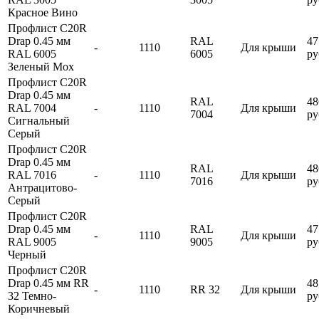
Красное Вино
Профлист С20R
Drap 0.45 мм
RAL
47
-
1110
Для крыши
RAL 6005
6005
ру
Зеленый Мох
Профлист С20R
Drap 0.45 мм
RAL
48
RAL 7004
-
1110
Для крыши
7004
ру
Сигнальный
Серый
Профлист С20R
Drap 0.45 мм
RAL
48
RAL 7016
-
1110
Для крыши
7016
ру
Антрацитово-
Серый
Профлист С20R
Drap 0.45 мм
RAL
47
-
1110
Для крыши
RAL 9005
9005
ру
Черный
Профлист С20R
Drap 0.45 мм RR
48
-
1110
RR 32
Для крыши
32 Темно-
ру
Коричневый