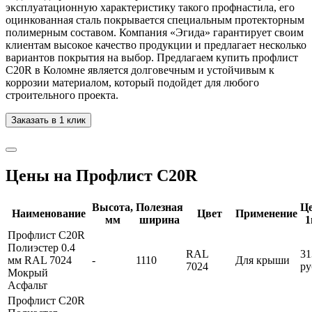
эксплуатационную характеристику такого профнастила, его
оцинкованная сталь покрывается специальным протекторным
полимерным составом. Компания «Эгида» гарантирует своим
клиентам высокое качество продукции и предлагает несколько
вариантов покрытия на выбор. Предлагаем купить профлист
С20R в Коломне является долговечным и устойчивым к
коррозии материалом, который подойдет для любого
строительного проекта.
Заказать в 1 клик
Цены на Профлист C20R
Высота,
Полезная
Ц
Наименование
Цвет
Применение
мм
ширина
1
Профлист С20R
Полиэстер 0.4
RAL
31
мм RAL 7024
-
1110
Для крыши
7024
ру
Мокрый
Асфальт
Профлист С20R