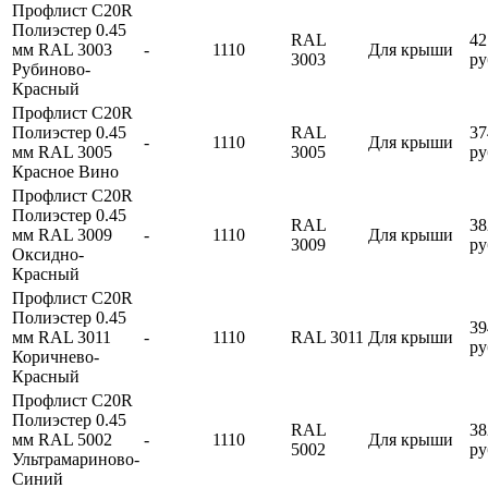
Профлист С20R
Полиэстер 0.45
RAL
42
мм RAL 3003
-
1110
Для крыши
3003
ру
Рубиново-
Красный
Профлист С20R
Полиэстер 0.45
RAL
37
-
1110
Для крыши
мм RAL 3005
3005
ру
Красное Вино
Профлист С20R
Полиэстер 0.45
RAL
38
мм RAL 3009
-
1110
Для крыши
3009
ру
Оксидно-
Красный
Профлист С20R
Полиэстер 0.45
39
мм RAL 3011
-
1110
RAL 3011
Для крыши
ру
Коричнево-
Красный
Профлист С20R
Полиэстер 0.45
RAL
38
мм RAL 5002
-
1110
Для крыши
5002
ру
Ультрамариново-
Синий