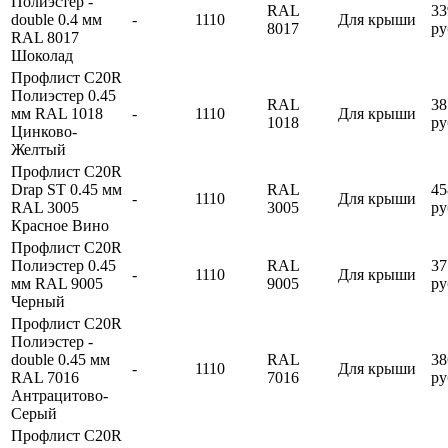
Полиэстер -
RAL
33
double 0.4 мм
-
1110
Для крыши
8017
ру
RAL 8017
Шоколад
Профлист С20R
Полиэстер 0.45
RAL
38
мм RAL 1018
-
1110
Для крыши
1018
ру
Цинково-
Желтый
Профлист С20R
Drap ST 0.45 мм
RAL
45
-
1110
Для крыши
RAL 3005
3005
ру
Красное Вино
Профлист С20R
Полиэстер 0.45
RAL
37
-
1110
Для крыши
мм RAL 9005
9005
ру
Черный
Профлист С20R
Полиэстер -
double 0.45 мм
RAL
38
-
1110
Для крыши
RAL 7016
7016
ру
Антрацитово-
Серый
Профлист С20R