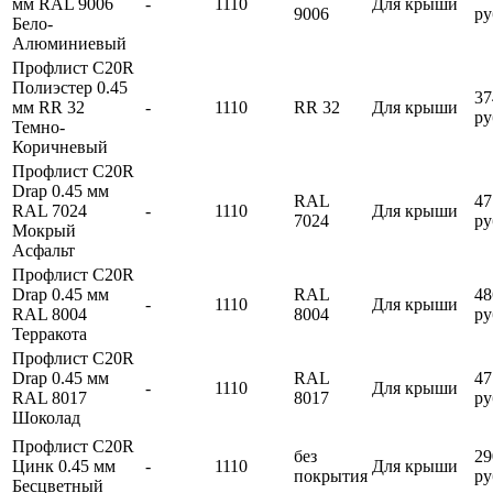
мм RAL 9006
-
1110
Для крыши
9006
ру
Бело-
Алюминиевый
Профлист С20R
Полиэстер 0.45
37
мм RR 32
-
1110
RR 32
Для крыши
ру
Темно-
Коричневый
Профлист С20R
Drap 0.45 мм
RAL
47
RAL 7024
-
1110
Для крыши
7024
ру
Мокрый
Асфальт
Профлист С20R
Drap 0.45 мм
RAL
48
-
1110
Для крыши
RAL 8004
8004
ру
Терракота
Профлист С20R
Drap 0.45 мм
RAL
47
-
1110
Для крыши
RAL 8017
8017
ру
Шоколад
Профлист С20R
без
29
Цинк 0.45 мм
-
1110
Для крыши
покрытия
ру
Бесцветный