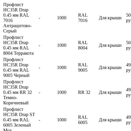
Профлист
HC35R Drap
0.45 мм RAL
RAL
50
-
1000
Для крыши
7016
7016
ру
Антрацитово-
Серый
Профлист
HC35R Drap
RAL
50
-
1000
Для крыши
0.45 мм RAL
8004
ру
8004 Терракота
Профлист
HC35R Drap
RAL
49
-
1000
Для крыши
0.45 мм RAL
9005
ру
9005 Черный
Профлист
HC35R Drap
49
0.45 мм RR 32
-
1000
RR 32
Для крыши
ру
Темно-
Коричневый
Профлист
HC35R Drap ST
RAL
49
0.45 мм RAL
-
1000
Для крыши
6005
ру
6005 Зеленый
Мох