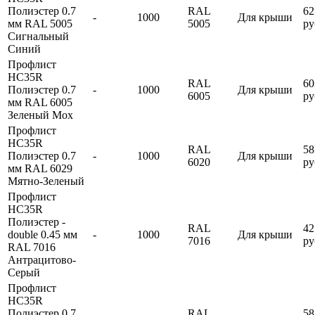
Полиэстер 0.7
RAL
62
-
1000
Для крыши
мм RAL 5005
5005
ру
Сигнальный
Синий
Профлист
HC35R
RAL
60
Полиэстер 0.7
-
1000
Для крыши
6005
ру
мм RAL 6005
Зеленый Мох
Профлист
HC35R
RAL
58
Полиэстер 0.7
-
1000
Для крыши
6020
ру
мм RAL 6029
Мятно-Зеленый
Профлист
HC35R
Полиэстер -
RAL
42
double 0.45 мм
-
1000
Для крыши
7016
ру
RAL 7016
Антрацитово-
Серый
Профлист
HC35R
Полиэстер 0.7
RAL
58