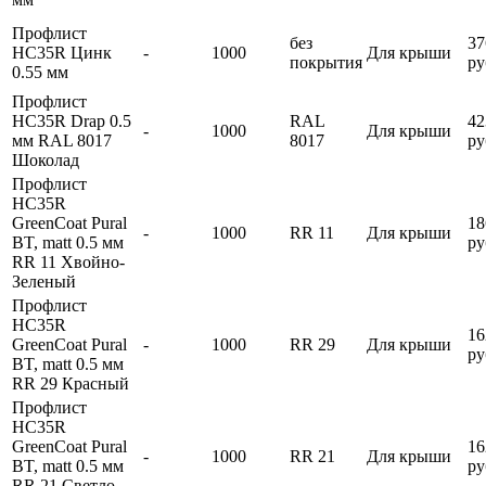
Профлист
без
37
HC35R Цинк
-
1000
Для крыши
покрытия
ру
0.55 мм
Профлист
HC35R Drap 0.5
RAL
42
-
1000
Для крыши
мм RAL 8017
8017
ру
Шоколад
Профлист
HC35R
GreenCoat Pural
18
-
1000
RR 11
Для крыши
BT, matt 0.5 мм
ру
RR 11 Хвойно-
Зеленый
Профлист
HC35R
16
GreenCoat Pural
-
1000
RR 29
Для крыши
ру
BT, matt 0.5 мм
RR 29 Красный
Профлист
HC35R
GreenCoat Pural
16
-
1000
RR 21
Для крыши
BT, matt 0.5 мм
ру
RR 21 Светло-