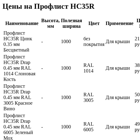
Цены на Профлист HC35R
Высота,
Полезная
Ц
Наименование
Цвет
Применение
мм
ширина
Профлист
HC35R Цинк
без
21
-
1000
Для крыши
0.35 мм
покрытия
ру
Бесцветный
Профлист
HC35R Drap
RAL
38
0.45 мм RAL
-
1000
Для крыши
1014
ру
1014 Слоновая
Кость
Профлист
HC35R Drap
RAL
50
0.45 мм RAL
-
1000
Для крыши
3005
ру
3005 Красное
Вино
Профлист
HC35R Drap
RAL
49
0.45 мм RAL
-
1000
Для крыши
6005
ру
6005 Зеленый
Мох