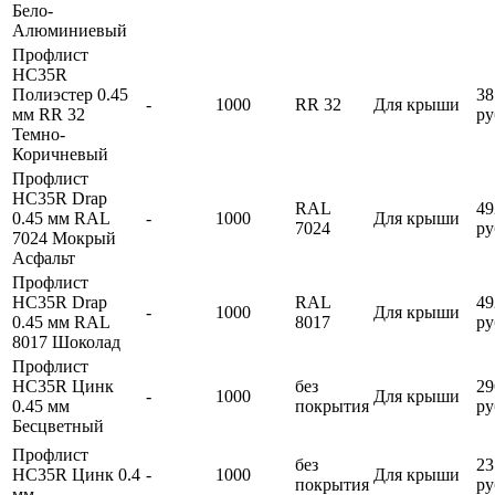
Бело-
Алюминиевый
Профлист
HC35R
Полиэстер 0.45
38
-
1000
RR 32
Для крыши
мм RR 32
ру
Темно-
Коричневый
Профлист
HC35R Drap
RAL
49
0.45 мм RAL
-
1000
Для крыши
7024
ру
7024 Мокрый
Асфальт
Профлист
HC35R Drap
RAL
49
-
1000
Для крыши
0.45 мм RAL
8017
ру
8017 Шоколад
Профлист
HC35R Цинк
без
29
-
1000
Для крыши
0.45 мм
покрытия
ру
Бесцветный
Профлист
без
23
HC35R Цинк 0.4
-
1000
Для крыши
покрытия
ру
мм