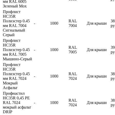
мм RAL 6005
Зеленый Мох
Профлист
HC35R
Полиэстер 0.45
RAL
38
-
1000
Для крыши
мм RAL 7004
7004
ру
Сигнальный
Серый
Профлист
HC35R
RAL
39
Полиэстер 0.45
-
1000
Для крыши
7005
ру
мм RAL 7005
Мышино-Серый
Профлист
HC35R
Полиэстер 0.45
RAL
38
-
1000
Для крыши
мм RAL 7024
7024
ру
Мокрый
Асфальт
Профнастил
HC35R 0,45 PE
RAL
38
RAL 7024
-
1000
Для крыши
7024
ру
мокрый асфальт
DRIP