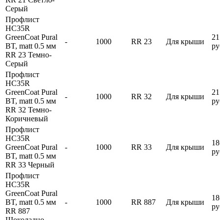
Серый
Профлист
HC35R
GreenCoat Pural
21
-
1000
RR 23
Для крыши
BT, matt 0.5 мм
ру
RR 23 Темно-
Серый
Профлист
HC35R
GreenCoat Pural
21
-
1000
RR 32
Для крыши
BT, matt 0.5 мм
ру
RR 32 Темно-
Коричневый
Профлист
HC35R
18
GreenCoat Pural
-
1000
RR 33
Для крыши
ру
BT, matt 0.5 мм
RR 33 Черный
Профлист
HC35R
GreenCoat Pural
18
BT, matt 0.5 мм
-
1000
RR 887
Для крыши
ру
RR 887
Шоколадно-