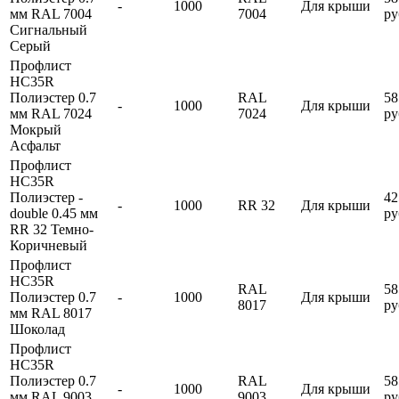
-
1000
Для крыши
мм RAL 7004
7004
ру
Сигнальный
Серый
Профлист
HC35R
Полиэстер 0.7
RAL
58
-
1000
Для крыши
мм RAL 7024
7024
ру
Мокрый
Асфальт
Профлист
HC35R
Полиэстер -
42
-
1000
RR 32
Для крыши
double 0.45 мм
ру
RR 32 Темно-
Коричневый
Профлист
HC35R
RAL
58
Полиэстер 0.7
-
1000
Для крыши
8017
ру
мм RAL 8017
Шоколад
Профлист
HC35R
Полиэстер 0.7
RAL
58
-
1000
Для крыши
мм RAL 9003
9003
ру