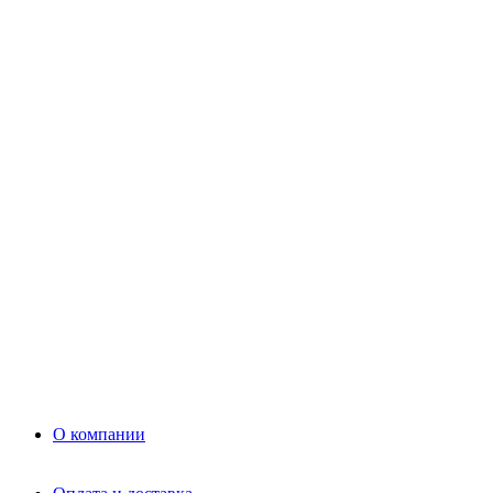
Цемент
Раствор
Раствор
Кладочный раствор
Нерудные материалы
Песок
Щебень
Нерудные материалы
Вторичка
Грунт
Асфальт
Керамзит
Прочие материалы
Керамоблок
Противогололедные реагенты
Кирпич
О компании