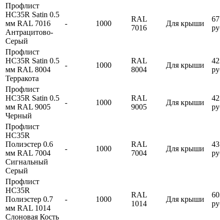
Профлист
HC35R Satin 0.5
RAL
67
мм RAL 7016
-
1000
Для крыши
7016
ру
Антрацитово-
Серый
Профлист
HC35R Satin 0.5
RAL
42
-
1000
Для крыши
мм RAL 8004
8004
ру
Терракота
Профлист
HC35R Satin 0.5
RAL
42
-
1000
Для крыши
мм RAL 9005
9005
ру
Черный
Профлист
HC35R
Полиэстер 0.6
RAL
43
-
1000
Для крыши
мм RAL 7004
7004
ру
Сигнальный
Серый
Профлист
HC35R
RAL
60
Полиэстер 0.7
-
1000
Для крыши
1014
ру
мм RAL 1014
Слоновая Кость