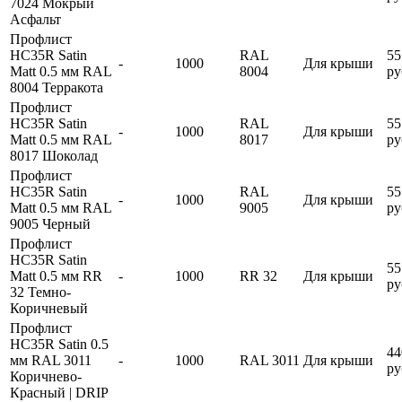
7024 Мокрый
Асфальт
Профлист
HC35R Satin
RAL
55
-
1000
Для крыши
Matt 0.5 мм RAL
8004
ру
8004 Терракота
Профлист
HC35R Satin
RAL
55
-
1000
Для крыши
Matt 0.5 мм RAL
8017
ру
8017 Шоколад
Профлист
HC35R Satin
RAL
55
-
1000
Для крыши
Matt 0.5 мм RAL
9005
ру
9005 Черный
Профлист
HC35R Satin
55
Matt 0.5 мм RR
-
1000
RR 32
Для крыши
ру
32 Темно-
Коричневый
Профлист
HC35R Satin 0.5
44
мм RAL 3011
-
1000
RAL 3011
Для крыши
ру
Коричнево-
Красный | DRIP