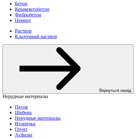
Бетон
Керамзитобетон
Фибробетон
Цемент
Раствор
Кладочный раствор
Вернуться назад
Нерудные материалы
Песок
Щебень
Нерудные материалы
Вторичка
Грунт
Асфальт