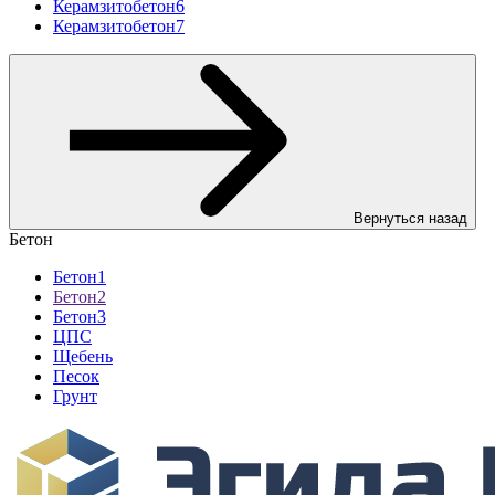
Керамзитобетон6
Керамзитобетон7
Вернуться назад
Бетон
Бетон1
Бетон2
Бетон3
ЦПС
Щебень
Песок
Грунт