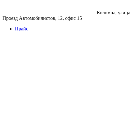
Коломна, улица
Проезд Автомобилистов, 12, офис 15
Прайс
Бетон
Бетон
Керамзитобетон
Фибробетон
Цемент
Раствор
Раствор
Кладочный раствор
Нерудные материалы
Песок
Щебень
Нерудные материалы
Вторичка
Грунт
Асфальт