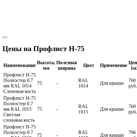
Цены на Профлист Н-75
Высота,
Полезная
Це
Наименование
Цвет
Применение
мм
ширина
1м
Профлист Н-75
Полиэстер 0.7
RAL
760
75
-
Для крыши
мм RAL 1014
1014
руб.
Слоновая кость
Профлист Н-75
Полиэстер 0.7
RAL
760
мм RAL 1015
75
-
Для крыши
1015
руб.
Светлая
слоновая кость
Профлист Н-75
Полиэстер 0.7
RAL
796
75
-
Для крыши