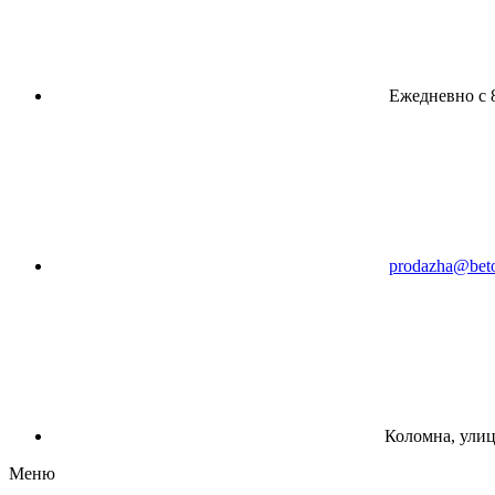
Ежедневно с 8
prodazha@beto
Коломна, улиц
Меню