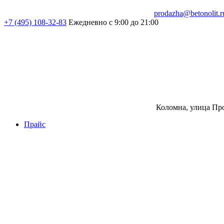
prodazha@betonolit.r
+7 (495) 108-32-83
Ежедневно с 9:00 до 21:00
Коломна, улица Про
Прайс
Бетон
Бетон
Керамзитобетон
Фибробетон
Цемент
Раствор
Раствор
Кладочный раствор