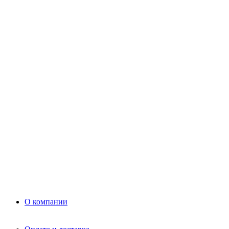
Цемент
Раствор
Раствор
Кладочный раствор
Нерудные материалы
Песок
Щебень
Нерудные материалы
Вторичка
Грунт
Асфальт
Керамзит
Прочие материалы
Керамоблок
Противогололедные реагенты
Кирпич
О компании