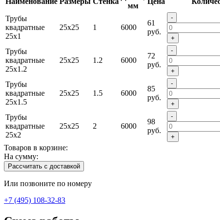
Наименование
Размеры
Стенка
Цена
Количе
мм
-
Трубы
61
квадратные
25x25
1
6000
руб.
25х1
+
-
Трубы
72
квадратные
25x25
1.2
6000
руб.
25х1.2
+
-
Трубы
85
квадратные
25x25
1.5
6000
руб.
25х1.5
+
-
Трубы
98
квадратные
25x25
2
6000
руб.
25х2
+
Товаров в корзине:
На сумму:
Рассчитать с доставкой
Или позвоните по номеру
+7 (495) 108-32-83