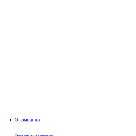
Цемент
Раствор
Раствор
Кладочный раствор
Нерудные материалы
Песок
Щебень
Нерудные материалы
Вторичка
Грунт
Асфальт
Керамзит
Прочие материалы
Керамоблок
Противогололедные реагенты
Кирпич
О компании