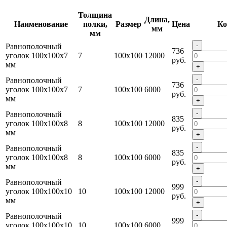
Толщина
Длина,
Наименование
полки,
Размер
Цена
Ко
мм
мм
-
Равнополочный
736
уголок 100x100x7
7
100x100
12000
руб.
мм
+
-
Равнополочный
736
уголок 100x100x7
7
100x100
6000
руб.
мм
+
-
Равнополочный
835
уголок 100x100x8
8
100x100
12000
руб.
мм
+
-
Равнополочный
835
уголок 100x100x8
8
100x100
6000
руб.
мм
+
-
Равнополочный
999
уголок 100x100x10
10
100x100
12000
руб.
мм
+
-
Равнополочный
999
уголок 100x100x10
10
100x100
6000