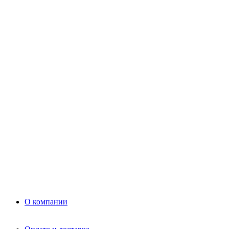
Цемент
Раствор
Раствор
Кладочный раствор
Нерудные материалы
Песок
Щебень
Нерудные материалы
Вторичка
Грунт
Асфальт
Керамзит
Прочие материалы
Керамоблок
Противогололедные реагенты
Кирпич
О компании