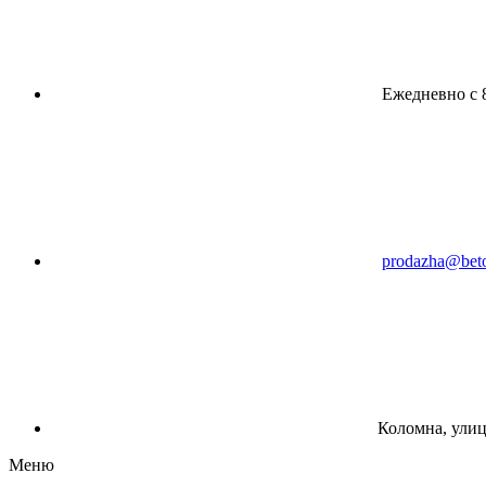
Ежедневно с 8
prodazha@beto
Коломна, улиц
Меню