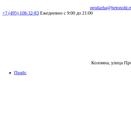
prodazha@betonolit.r
+7 (495) 108-32-83
Ежедневно с 9:00 до 21:00
Коломна, улица Про
Прайс
Бетон
Бетон
Керамзитобетон
Фибробетон
Цемент
Раствор
Раствор
Кладочный раствор