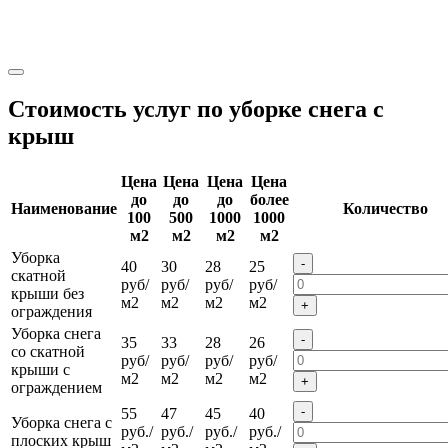
Стоимость услуг по уборке снега с
крыш
Цена
Цена
Цена
Цена
до
до
до
более
Наименование
Количество
100
500
1000
1000
м2
м2
м2
м2
Уборка
-
40
30
28
25
скатной
руб/
руб/
руб/
руб/
крыши без
м2
м2
м2
м2
+
ограждения
Уборка снега
-
35
33
28
26
со скатной
руб/
руб/
руб/
руб/
крыши с
м2
м2
м2
м2
+
ограждением
-
55
47
45
40
Уборка снега с
руб./
руб./
руб./
руб./
плоских крыш