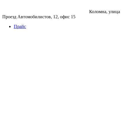
Коломна, улица
Проезд Автомобилистов, 12, офис 15
Прайс
Бетон
Бетон
Керамзитобетон
Фибробетон
Цемент
Раствор
Раствор
Кладочный раствор
Нерудные материалы
Песок
Щебень
Нерудные материалы
Вторичка
Грунт
Асфальт