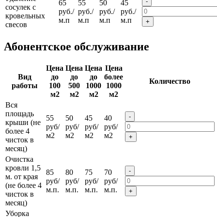
-
65
55
50
45
сосулек с
руб./
руб./
руб./
руб./
кровельных
м.п
м.п
м.п
м.п
+
свесов
Абонентское обслуживание
Цена
Цена
Цена
Цена
Вид
до
до
до
более
Количество
работы
100
500
1000
1000
м2
м2
м2
м2
Вся
площадь
-
55
50
45
40
крыши (не
руб/
руб/
руб/
руб/
более 4
м2
м2
м2
м2
+
чисток в
месяц)
Очистка
кровли 1,5
-
85
80
75
70
м. от края
руб/
руб/
руб/
руб/
(не более 4
м.п.
м.п.
м.п.
м.п.
+
чисток в
месяц)
Уборка