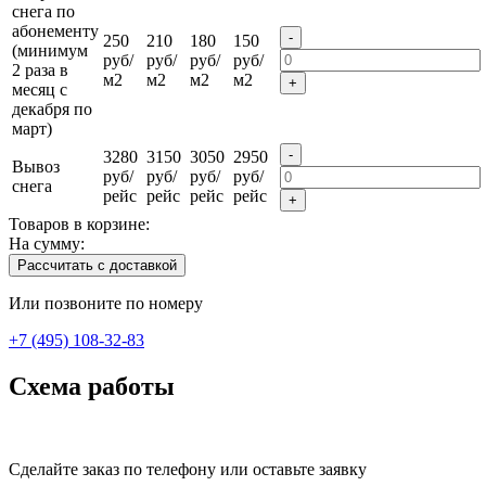
снега по
абонементу
-
250
210
180
150
(минимум
руб/
руб/
руб/
руб/
2 раза в
м2
м2
м2
м2
+
месяц с
декабря по
март)
-
3280
3150
3050
2950
Вывоз
руб/
руб/
руб/
руб/
снега
рейс
рейс
рейс
рейс
+
Товаров в корзине:
На сумму:
Рассчитать с доставкой
Или позвоните по номеру
+7 (495) 108-32-83
Схема работы
Сделайте заказ по телефону или оставьте заявку