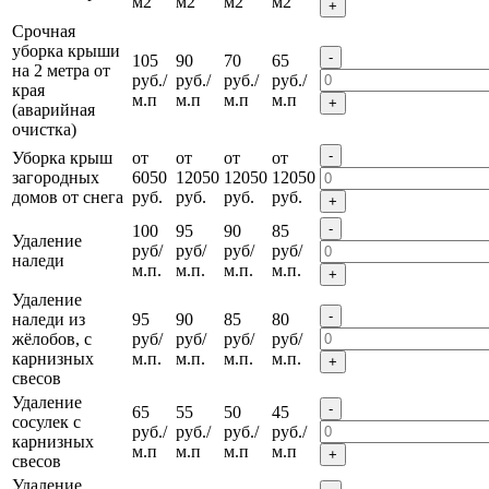
м2
м2
м2
м2
+
Срочная
уборка крыши
-
105
90
70
65
на 2 метра от
руб./
руб./
руб./
руб./
края
м.п
м.п
м.п
м.п
+
(аварийная
очистка)
-
Уборка крыш
от
от
от
от
загородных
6050
12050
12050
12050
домов от снега
руб.
руб.
руб.
руб.
+
-
100
95
90
85
Удаление
руб/
руб/
руб/
руб/
наледи
м.п.
м.п.
м.п.
м.п.
+
Удаление
-
наледи из
95
90
85
80
жёлобов, с
руб/
руб/
руб/
руб/
карнизных
м.п.
м.п.
м.п.
м.п.
+
свесов
Удаление
-
65
55
50
45
сосулек с
руб./
руб./
руб./
руб./
карнизных
м.п
м.п
м.п
м.п
+
свесов
Удаление