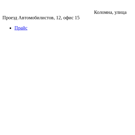
Коломна, улица
Проезд Автомобилистов, 12, офис 15
Прайс
Бетон
Бетон
Керамзитобетон
Фибробетон
Цемент
Раствор
Раствор
Кладочный раствор
Нерудные материалы
Песок
Щебень
Нерудные материалы
Вторичка
Грунт
Асфальт