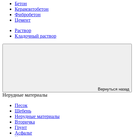
Бетон
Керамзитобетон
Фибробетон
Цемент
Раствор
Кладочный раствор
Вернуться назад
Нерудные материалы
Песок
Щебень
Нерудные материалы
Вторичка
Грунт
Асфальт