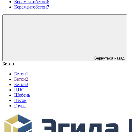
Керамзитобетон6
Керамзитобетон7
Вернуться назад
Бетон
Бетон1
Бетон2
Бетон3
ЦПС
Щебень
Песок
Грунт