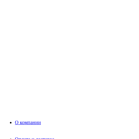
Цемент
Раствор
Раствор
Кладочный раствор
Нерудные материалы
Песок
Щебень
Нерудные материалы
Вторичка
Грунт
Асфальт
Керамзит
Прочие материалы
Керамоблок
Противогололедные реагенты
Кирпич
О компании