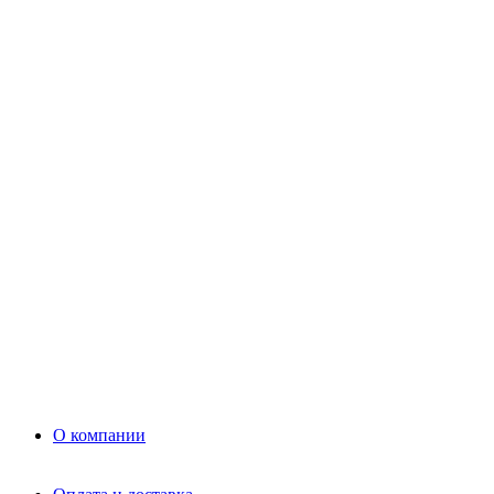
Цемент
Раствор
Раствор
Кладочный раствор
Нерудные материалы
Песок
Щебень
Нерудные материалы
Вторичка
Грунт
Асфальт
Керамзит
Прочие материалы
Керамоблок
Противогололедные реагенты
Кирпич
О компании