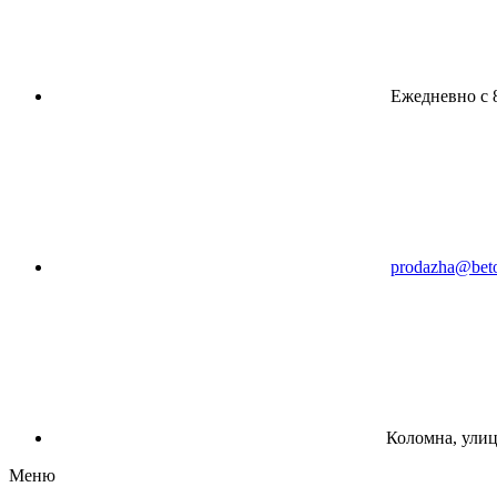
Ежедневно с 8
prodazha@beto
Коломна, улиц
Меню