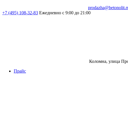
prodazha@betonolit.r
+7 (495) 108-32-83
Ежедневно с 9:00 до 21:00
Коломна, улица Про
Прайс
Бетон
Бетон
Керамзитобетон
Фибробетон
Цемент
Раствор
Раствор
Кладочный раствор