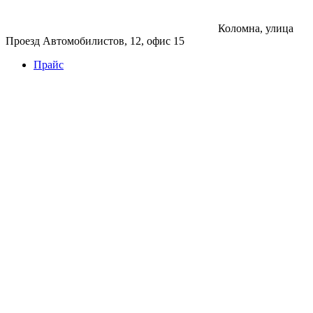
Коломна, улица
Проезд Автомобилистов, 12, офис 15
Прайс
Бетон
Бетон
Керамзитобетон
Фибробетон
Цемент
Раствор
Раствор
Кладочный раствор
Нерудные материалы
Песок
Щебень
Нерудные материалы
Вторичка
Грунт
Асфальт