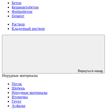
Бетон
Керамзитобетон
Фибробетон
Цемент
Раствор
Кладочный раствор
Вернуться назад
Нерудные материалы
Песок
Щебень
Нерудные материалы
Вторичка
Грунт
Асфальт