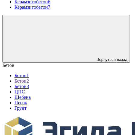
Керамзитобетон6
Керамзитобетон7
Вернуться назад
Бетон
Бетон1
Бетон2
Бетон3
ЦПС
Щебень
Песок
Грунт