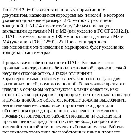
Гост 25912.0−91 является основным нормативным
документом, касающимся аэродромных панелей, в котором
указаны одинаковые размеры 2×6 метров с различной
толщиной. ПАГ-14 имеет глубину 140 мм и оснащен
закладными деталями М1 и М2 (как указано в ГОСТ 25912.1),
а ПАГ-18 имеет толщину 180 мм и оснащен деталями М3 и
М4 (указано в ГОСТ 25912.2). После стандартного
наименования этих изделий в маркировке будет указана их
толщина в сантиметрах.
Продажа железобетонных плит ПАГ в Коломне — это
прочные конструкции из бетона, которые обладают высокой
несущей способностью, а также отличными
характеристиками, поэтому их регулярно используют для
различных целей, помимо основной. В настоящее время эти
изделия в основном используются в таких областях, как:
строительство тротуаров в аэропортах, вертолетных площадок
и других подобных объектов, которые должны выдерживать
значительный вес самолетов; строительство дорог для
обеспечения проезда транспортных средств с тяжелыми
грузами; строительство рабочих площадок на складах или
промышленных предприятиях, где необходимо работать с
тяжелой техникой или перемещать большие массы. Рабочая
поверхность этого типа железобетонных плит в процессе