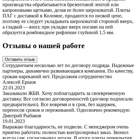
производства обрабатывается брезентовой лентой или
капроновыми щетками, делая ее более шероховатой. Плиты
ПАГ с доставкой в Коломне, продаются по низкой цене,
поэтому ее следует укладывать шероховатой стороной вверх,
а гладкой — вниз; при укладке вверх ногами на ней
образуется ромбовидное рифление глубиной 1,5 мм.
Отзывы о нашей работе
Оставить отзыв
Сотрудничаем несколько лет по договору подряда. Надежные
партнеры, динамично развивающаяся компания. По качеству,
срокам нареканий нет. Продолжим сотрудничество
Алексей Ершов
22.01.2023
Заказывали ЖБИ. Хочу поблагодарить за своевременную
доставку. Все согласно договоренностей (договор подписали
предварительно). Все вовремя и в срок, без задержек,
переносов сроков и переживаний. Однозначно рекомендую
Дмитрий Рыбаков
19.01.2023
Выражаю благодарность, не подвели. С менеджером очень
приятно работать: полностью контролировал заказ. Звонил
всегда сам, согласовывал детали. В итоге плиты перекрытия