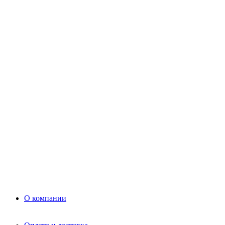
Цемент
Раствор
Раствор
Кладочный раствор
Нерудные материалы
Песок
Щебень
Нерудные материалы
Вторичка
Грунт
Асфальт
Керамзит
Прочие материалы
Керамоблок
Противогололедные реагенты
Кирпич
О компании