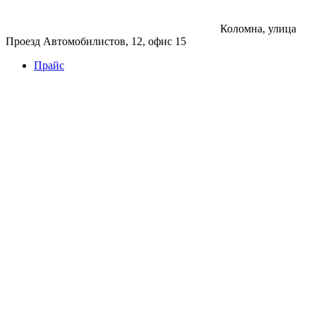
Коломна, улица
Проезд Автомобилистов, 12, офис 15
Прайс
Бетон
Бетон
Керамзитобетон
Фибробетон
Цемент
Раствор
Раствор
Кладочный раствор
Нерудные материалы
Песок
Щебень
Нерудные материалы
Вторичка
Грунт
Асфальт