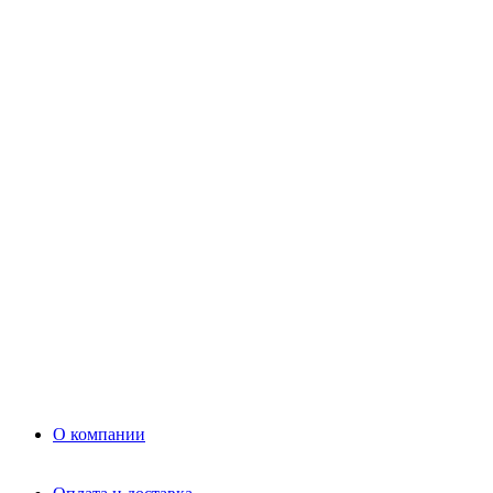
Цемент
Раствор
Раствор
Кладочный раствор
Нерудные материалы
Песок
Щебень
Нерудные материалы
Вторичка
Грунт
Асфальт
Керамзит
Прочие материалы
Керамоблок
Противогололедные реагенты
Кирпич
О компании