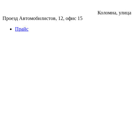
Коломна, улица
Проезд Автомобилистов, 12, офис 15
Прайс
Бетон
Бетон
Керамзитобетон
Фибробетон
Цемент
Раствор
Раствор
Кладочный раствор
Нерудные материалы
Песок
Щебень
Нерудные материалы
Вторичка
Грунт
Асфальт