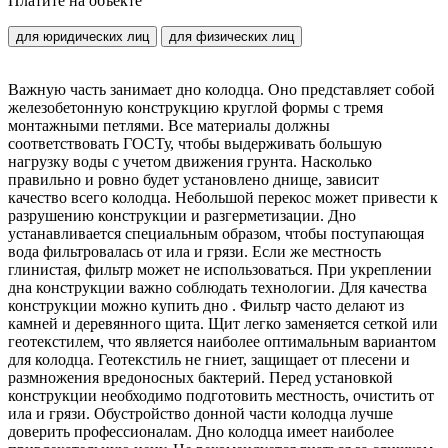
Платите на объекте
для юридических лиц
для физических лиц
Важную часть занимает дно колодца. Оно представляет собой
железобетонную конструкцию круглой формы с тремя
монтажными петлями. Все материалы должны
соответствовать ГОСТу, чтобы выдерживать большую
нагрузку воды с учетом движения грунта. Насколько
правильно и ровно будет установлено днище, зависит
качество всего колодца. Небольшой перекос может привести к
разрушению конструкции и разгерметизации. Дно
устанавливается специальным образом, чтобы поступающая
вода фильтровалась от ила и грязи. Если же местность
глинистая, фильтр может не использоваться. При укреплении
дна конструкции важно соблюдать технологии. Для качества
конструкции можно купить дно . Фильтр часто делают из
камней и деревянного щита. Щит легко заменяется сеткой или
геотекстилем, что является наиболее оптимальным вариантом
для колодца. Геотекстиль не гниет, защищает от плесени и
размножения вредоносных бактерий. Перед установкой
конструкции необходимо подготовить местность, очистить от
ила и грязи. Обустройство донной части колодца лучше
доверить профессионалам. Дно колодца имеет наиболее