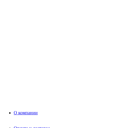
Цемент
Раствор
Раствор
Кладочный раствор
Нерудные материалы
Песок
Щебень
Нерудные материалы
Вторичка
Грунт
Асфальт
Керамзит
Прочие материалы
Керамоблок
Противогололедные реагенты
Кирпич
О компании