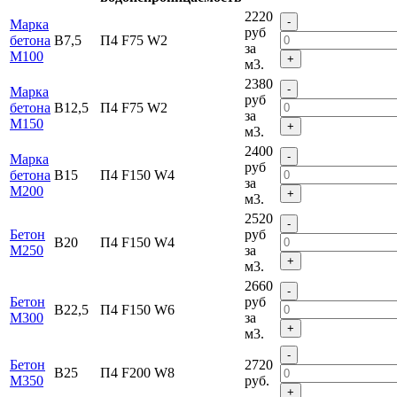
2220
-
Марка
руб
бетона
В7,5
П4 F75 W2
за
М100
+
м3.
2380
-
Марка
руб
бетона
В12,5
П4 F75 W2
за
М150
+
м3.
2400
-
Марка
руб
бетона
В15
П4 F150 W4
за
M200
+
м3.
2520
-
Бетон
руб
В20
П4 F150 W4
М250
за
+
м3.
2660
-
Бетон
руб
В22,5
П4 F150 W6
М300
за
+
м3.
-
Бетон
2720
В25
П4 F200 W8
М350
руб.
+