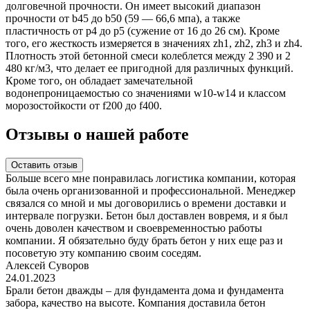
долговечной прочности. Он имеет высокий диапазон
прочности от b45 до b50 (59 — 66,6 мпа), а также
пластичность от p4 до p5 (сужение от 16 до 26 см). Кроме
того, его жесткость измеряется в значениях zh1, zh2, zh3 и zh4.
Плотность этой бетонной смеси колеблется между 2 390 и 2
480 кг/м3, что делает ее пригодной для различных функций.
Кроме того, он обладает замечательной
водонепроницаемостью со значениями w10-w14 и классом
морозостойкости от f200 до f400.
Отзывы о нашей работе
Оставить отзыв
Больше всего мне понравилась логистика компании, которая
была очень организованной и профессиональной. Менеджер
связался со мной и мы договорились о времени доставки и
интервале погрузки. Бетон был доставлен вовремя, и я был
очень доволен качеством и своевременностью работы
компании. Я обязательно буду брать бетон у них еще раз и
посоветую эту компанию своим соседям.
Алексей Суворов
24.01.2023
Брали бетон дважды – для фундамента дома и фундамента
забора, качество на высоте. Компания доставила бетон