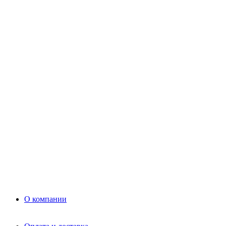
Цемент
Раствор
Раствор
Кладочный раствор
Нерудные материалы
Песок
Щебень
Нерудные материалы
Вторичка
Грунт
Асфальт
Керамзит
Прочие материалы
Керамоблок
Противогололедные реагенты
Кирпич
О компании