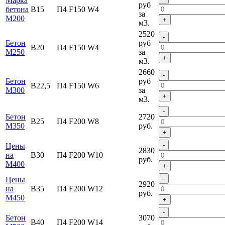
Марка
руб
бетона
В15
П4 F150 W4
за
M200
+
м3.
2520
-
Бетон
руб
В20
П4 F150 W4
М250
за
+
м3.
2660
-
Бетон
руб
В22,5
П4 F150 W6
М300
за
+
м3.
-
Бетон
2720
В25
П4 F200 W8
М350
руб.
+
-
Цены
2830
на
В30
П4 F200 W10
руб.
М400
+
-
Цены
2920
на
В35
П4 F200 W12
руб.
М450
+
-
Бетон
3070
В40
П4 F200 W14