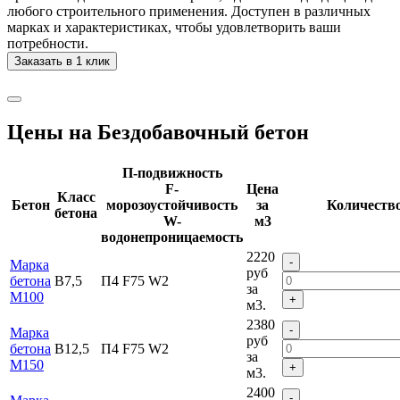
любого строительного применения. Доступен в различных
марках и характеристиках, чтобы удовлетворить ваши
потребности.
Заказать в 1 клик
Цены на Бездобавочный бетон
П-подвижность
F-
Цена
Класс
Бетон
морозоустойчивость
за
Количеств
бетона
W-
м3
водонепроницаемость
2220
-
Марка
руб
бетона
В7,5
П4 F75 W2
за
М100
+
м3.
2380
-
Марка
руб
бетона
В12,5
П4 F75 W2
за
М150
+
м3.
2400
-