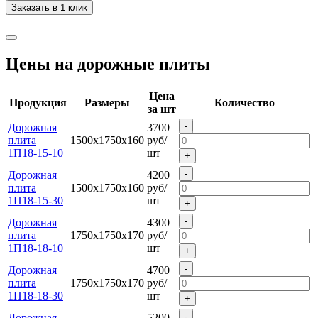
Заказать в 1 клик
Цены на дорожные плиты
Цена
Продукция
Размеры
Количество
за шт
-
Дорожная
3700
плита
1500х1750х160
руб/
1П18-15-10
шт
+
-
Дорожная
4200
плита
1500х1750х160
руб/
1П18-15-30
шт
+
-
Дорожная
4300
плита
1750х1750х170
руб/
1П18-18-10
шт
+
-
Дорожная
4700
плита
1750х1750х170
руб/
1П18-18-30
шт
+
-
Дорожная
5200