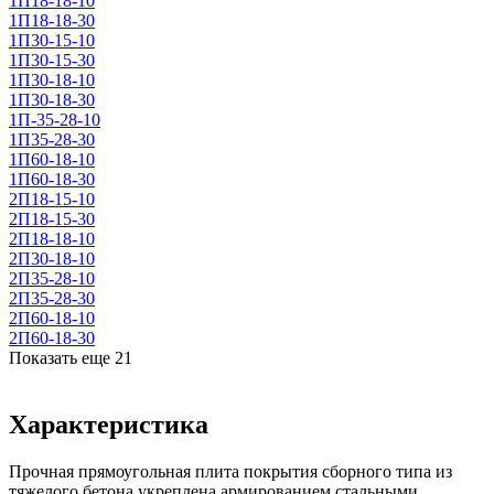
1П18-18-10
1П18-18-30
1П30-15-10
1П30-15-30
1П30-18-10
1П30-18-30
1П-35-28-10
1П35-28-30
1П60-18-10
1П60-18-30
2П18-15-10
2П18-15-30
2П18-18-10
2П30-18-10
2П35-28-10
2П35-28-30
2П60-18-10
2П60-18-30
Показать еще
21
Характеристика
Прочная прямоугольная плита покрытия сборного типа из
тяжелого бетона укреплена армированием стальными