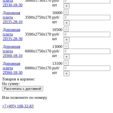
плита
3000х1750х170
руб/
2П30-18-30
шт
+
-
Дорожная
16000
плита
3500х2750х170
руб/
2П35-28-10
шт
+
-
Дорожная
16500
плита
3500х2750х170
руб/
2П35-28-30
шт
+
-
Дорожная
13000
плита
6000х1750х170
руб/
2П60-18-10
шт
+
-
Дорожная
13100
плита
6000х1750х170
руб/
2П60-18-30
шт
+
Товаров в корзине:
На сумму:
Рассчитать с доставкой
Или позвоните по номеру
+7 (495) 108-32-83