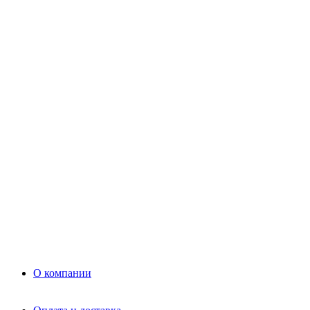
Цемент
Раствор
Раствор
Кладочный раствор
Нерудные материалы
Песок
Щебень
Нерудные материалы
Вторичка
Грунт
Асфальт
Керамзит
Прочие материалы
Керамоблок
Противогололедные реагенты
Кирпич
О компании