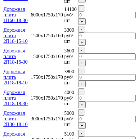
шт
-
Дорожная
14100
плита
6000х1750х170
руб/
1П60-18-30
шт
+
-
Дорожная
3300
плита
1500х1750х160
руб/
2П18-15-10
шт
+
-
Дорожная
3600
плита
1500х1750х160
руб/
2П18-15-30
шт
+
-
Дорожная
3800
плита
1750х1750х170
руб/
2П18-18-10
шт
+
-
Дорожная
4000
плита
1750х1750х170
руб/
2П18-18-30
шт
+
-
Дорожная
5000
плита
3000х1750х170
руб/
2П30-18-10
шт
+
-
Дорожная
5100